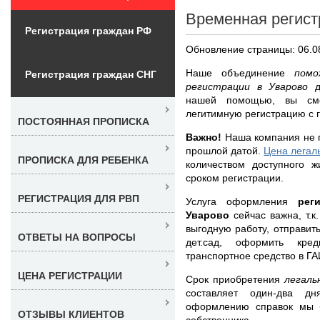
Временная регист
Регистрация граждан РФ
Обновление страницы: 06.0
Наше объединение
пом
Регистрация граждан СНГ
регистрации в Уварово
нашей помощью, вы смо
легитимную регистрацию с г
ПОСТОЯННАЯ ПРОПИСКА
Важно!
Наша компания не 
прошлой датой.
Цена легал
ПРОПИСКА ДЛЯ РЕБЕНКА
количеством доступного ж
сроком регистрации.
РЕГИСТРАЦИЯ ДЛЯ РВП
Услуга оформления
рег
Уварово
сейчас важна, т.
выгодную работу, отправит
ОТВЕТЫ НА ВОПРОСЫ
дет.сад, оформить кре
транспортное средство в ГА
ЦЕНА РЕГИСТРАЦИИ
Срок приобретения
легаль
составляет один-два д
оформлению справок мы 
ОТЗЫВЫ КЛИЕНТОВ
собственника.