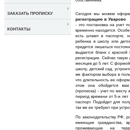
ЗАКАЗАТЬ ПРОПИСКУ
Сегодня мы можем офор
регистрацию в Уварово
.
- это постановка на учет п
КОНТАКТЫ
временно находится. Особен
есть штамп в паспорте, н
ребенка в школу или детс
придется лишаться постоян
выдается бланк с красной
регистрации. Сейчас такую 
месяцев до 5 лет. С формой
школу, детский сад, устроит
же фактором выбора в поль
что длительность ее оформ
этом она обойдется ва
(прописка) - учет по месту
период времени от 5-и лет 
паспорт. Подойдет для пол
так же ее требуют при устро
По законодательству РФ, р
имеющие гражданства, в
проживающие на тер